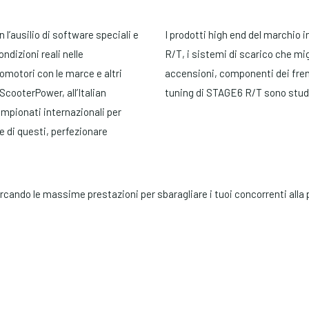
 l’ausilio di software speciali e
I prodotti high end del marchio 
ndizioni reali nelle
R/T, i sistemi di scarico che mig
lomotori con le marce e altri
accensioni, componenti dei freni,
ScooterPower, all’Italian
tuning di STAGE6 R/T sono studia
ampionati internazionali per
e di questi, perfezionare
cercando le massime prestazioni per sbaragliare i tuoi concorrenti all