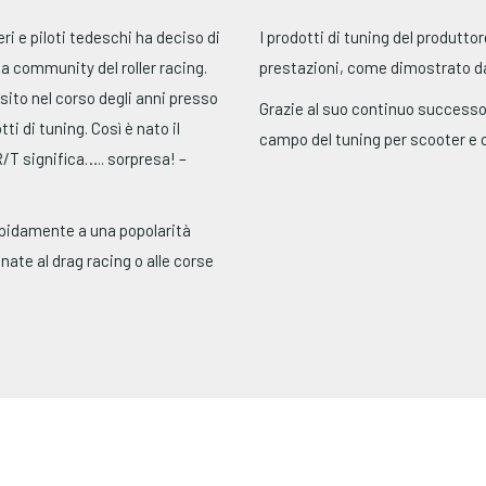
i e piloti tedeschi ha deciso di
I prodotti di tuning del produtto
la community del roller racing.
prestazioni, come dimostrato da
ito nel corso degli anni presso
Grazie al suo continuo successo, 
i di tuning. Così è nato il
campo del tuning per scooter e 
T significa….. sorpresa! –
apidamente a una popolarità
nate al drag racing o alle corse