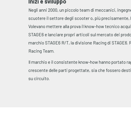
Inizi e sviluppo
Negli anni 2000, un piccolo team di meccanici, ingegner
scuotere il settore degli scooter o, più precisamente, 
Volevano mettere alla prova il know-how tecnico acquis
STAGE6 e lanciare propri articoli sul mercato dei prodott
marchio STAGE6 R/T, la divisione Racing di STAGE6. R/
Racing Team.
Il marchio e il consistente know-how hanno portato r
crescente delle parti progettate, sia che fossero desti
su circuito.